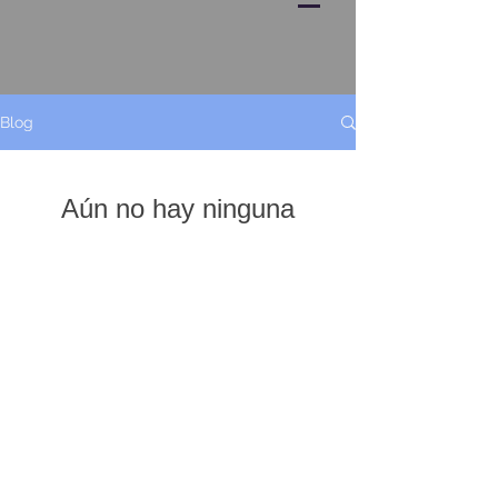
Blog
Aún no hay ninguna
entrada publicada en
este idioma
Una vez que se publiquen entradas,
las verás aquí.
©
2018 - 2023
https://www.pigeon-talk.com